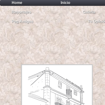
Home
Inicio
Reportajes
Galeria
Pag.Amigas
Tu Opini