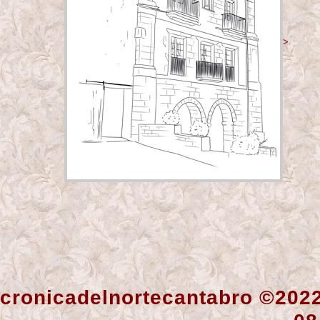
>
cronicadelnortecantabro ©202