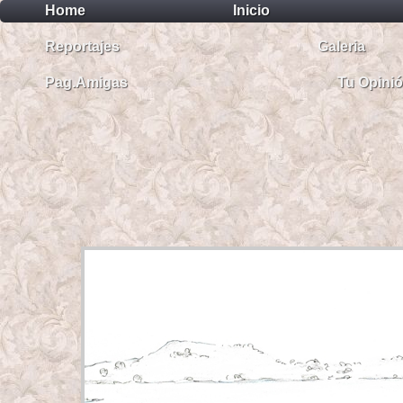
Home
Inicio
Reportajes
Galeria
Pag.Amigas
Tu Opini