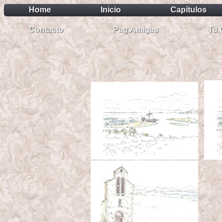
Home
Inicio
Capítulos
Contacto
Pag.Amigas
Tu 