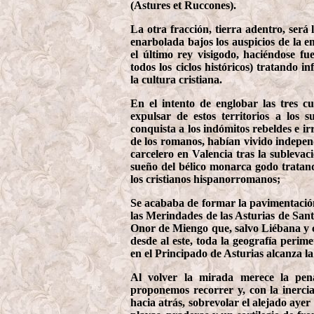
(Astures et Ruccones).
La otra fracción, tierra adentro, ser
enarbolada bajos los auspicios de la e
el último rey visigodo, haciéndose f
todos los ciclos históricos) tratando i
la cultura cristiana.
En el intento de englobar las tres cu
expulsar de estos territorios a los 
conquista a los indómitos rebeldes e i
de los romanos, habían vivido indepen
carcelero en Valencia tras la sublevac
sueño del bélico monarca godo tratand
los cristianos hispanorromanos;
Se acababa de formar la pavimentación
las Merindades de las Asturias de Santi
Onor de Miengo que, salvo Liébana y c
desde al este, toda la geografía perime
en el Principado de Asturias alcanza la
Al volver la mirada merece la pe
proponemos recorrer y, con la inerci
hacia atrás, sobrevolar el alejado ayer