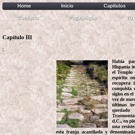
Home
Inicio
Capítulos
Contacto
Pag.Amigas
Tu 
Capítulo III
;
Había pas
Hispania i
el Templo 
espíritu e
recupera 
conquista 
siglos en e
vez de nuev
últimas i
quedado 
Trasmontan
d.C., en p
una resist
esta franja acantilada y denominad