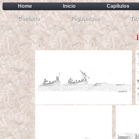
Home
Inicio
Capítulos
Contacto
Pag.Amigas
Tu 